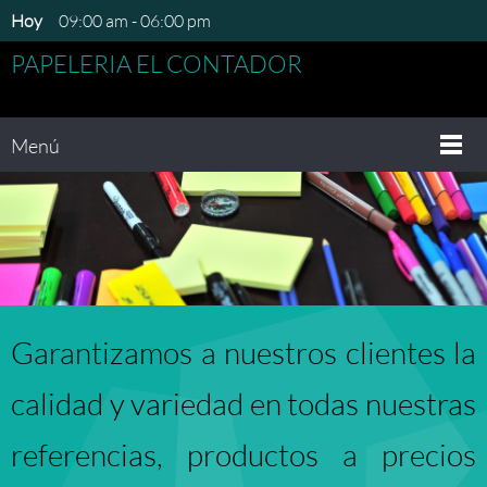
Hoy
09:00 am
-
06:00 pm
PAPELERIA EL CONTADOR
Menú
Garantizamos a nuestros clientes la
calidad y variedad en todas nuestras
referencias
, productos a precios